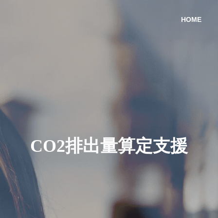
HOME
CO2排出量算定支援
量算定支援
TCFD・CDP・SBT 支援
トコルに基づいた
COPE2・SCOPE3算定
〜気候変動に関する情報開示等の支
援～