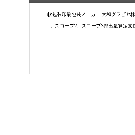
軟包装印刷包装メーカー 大和グラビヤ
1、スコープ2、スコープ3排出量算定支
いたします。&nbs