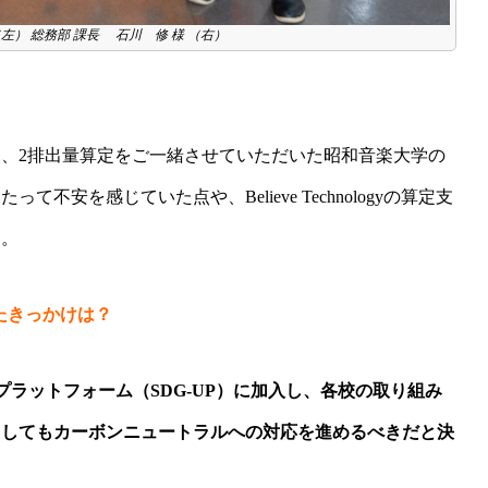
（左） 総務部 課長 石川 修 様 （右）
プ1、2排出量算定をご一緒させていただいた昭和音楽大学の
安を感じていた点や、Believe Technologyの算定支
た。
たきっかけは？
連携プラットフォーム（SDG-UP）に加入し、各校の取り組み
としてもカーボンニュートラルへの対応を進めるべきだと決