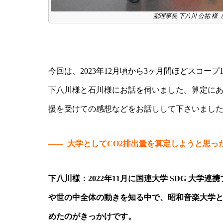
副理事長 下八川 公祐 様
今回は、2023年12月頃から3ヶ月間ほどスコー
下八川様と石川様にお話を伺いました。算定にあたって不
援を受けての感想などをお話しして下さいまし
——
大学としてCO2排出量を算定しようと思っ
下八川様：2022年11月に国連大学 SDG 大学
や世の中全体の動きを知る中で、昭和音楽大学
めたのがきっかけです。