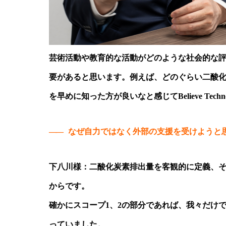
芸術活動や教育的な活動がどのような社会的な
要があると思います。例えば、どのぐらい二酸
を早めに知った方が良いなと感じてBelieve Tec
——
なぜ自力ではなく外部の支援を受けようと
下八川様：二酸化炭素排出量を客観的に定義、
からです。
確かにスコープ1、2の部分であれば、我々だけ
っていました。