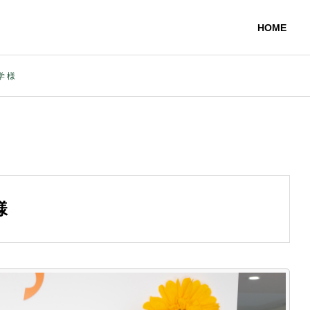
HOME
 様
様
量算定支援
TCFD・CDP・SBT 支援
トコルに基づいた
COPE2・SCOPE3算定
〜気候変動に関する情報開示等の支
援～