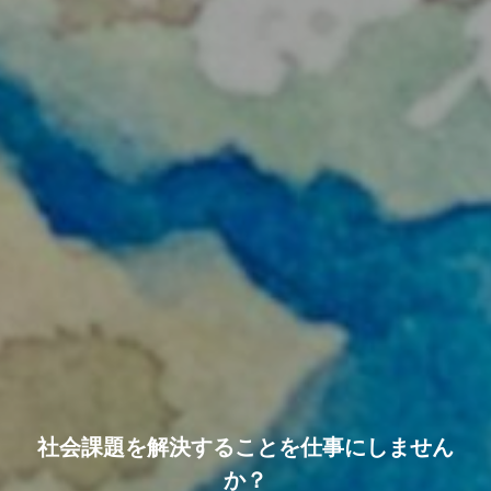
社
会
課
題
を
解
決
す
る
こ
と
を
仕
事
に
し
ま
せ
ん
か
？