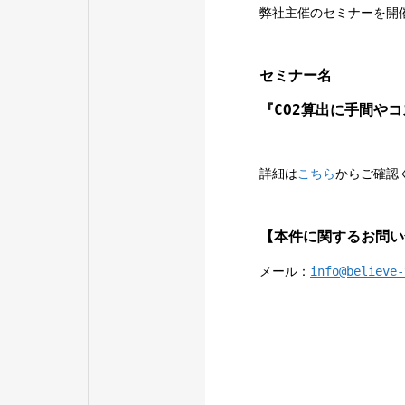
弊社主催のセミナーを開
セミナー名
『CO2算出に手間や
詳細は
こちら
からご確認
【本件に関するお問い
メール：
info@believe-