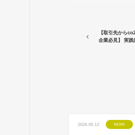
【取引先からco
企業必見】 実践的
法とco2算出ソ
ト・デメリット
知らせ
2026.05.12
NEWS