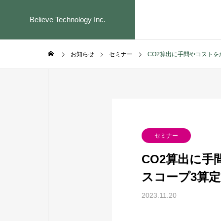
Believe Technology Inc.
お知らせ
セミナー
CO2算出に手間やコスト
SERVICE
セミナー
事業内容
CO2算出に
スコープ3算
CO2排出
2023.11.20
〜GHGプロ
SCOPE1・S
支援〜