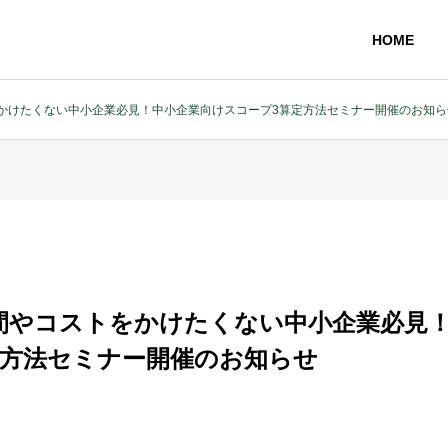
HOME
をかけたくない中小企業必見！中小企業向けスコープ3算定方法セミナー開催のお知ら
手間やコストをかけたくない中小企業必見
定方法セミナー開催のお知らせ
量算定支援
TCFD・CDP・SBT 支援
トコルに基づいた
COPE2・SCOPE3算定
〜気候変動に関する情報開示等の支
援～